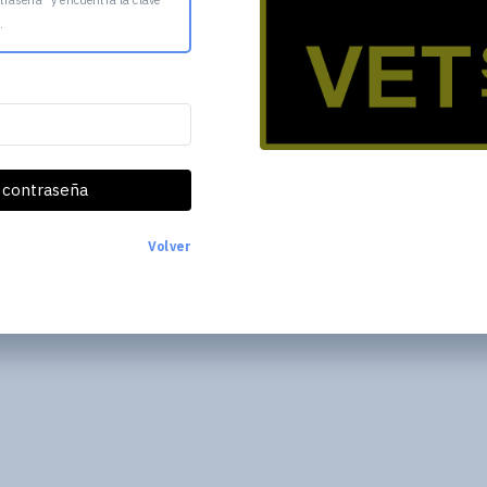
traseña" y encuentra la clave
.
 contraseña
Volver